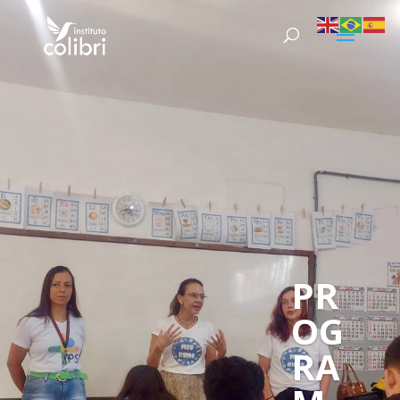
PR
OG
RA