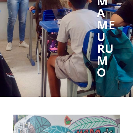
M
A
ME
U
RU
M
O